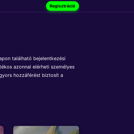
Regisztráció
apon található bejelentkezési
tékos azonnal elérheti személyes
gyors hozzáférést biztosít a