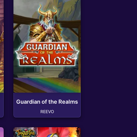
Guardian of the Realms
REEVO