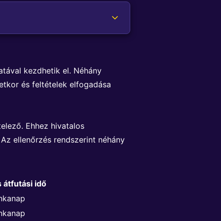
atával kezdhetik el. Néhány
etkor és feltételek elfogadása
elező. Ehhez hivatalos
Az ellenőrzés rendszerint néhány
 átfutási idő
nkanap
nkanap