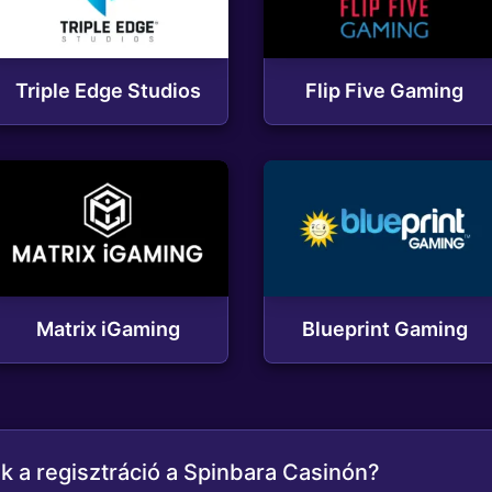
Triple Edge Studios
Flip Five Gaming
Matrix iGaming
Blueprint Gaming
ik a regisztráció a Spinbara Casinón?