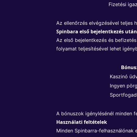
Fizetési iga
Az ellenőrzés elvégzésével teljes 
Spinbara első bejelentkezés utá
Az első bejelentkezés és befizeté
folyamat teljesítésével lehet igény
Bónusz
Kaszinó üd
Ingyen pör
Sportfogad
A bónuszok igénylésénél minden fel
Használati feltételek
Minden Spinbarra-felhasználónak el