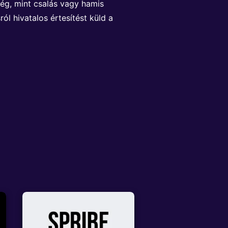
ség, mint csalás vagy hamis
l hivatalos értesítést küld a