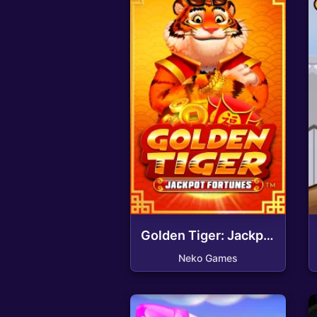
Golden Tiger: Jackpot
Fortunes
Neko Games