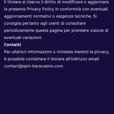
Il titolare si riserva il diritto di modificare o aggiornare
la presente Privacy Policy in conformità con eventuali
aggiornamenti normativi o esigenze tecniche. Si
consiglia pertanto agli utenti di consultare
periodicamente questa pagina per prendere visione di
eventuali variazioni.
Contatti
Per ulteriori informazioni o richieste inerenti la privacy,
è possibile contattare il titolare all’indirizzo email:
contact@spin-baracasino.com
.