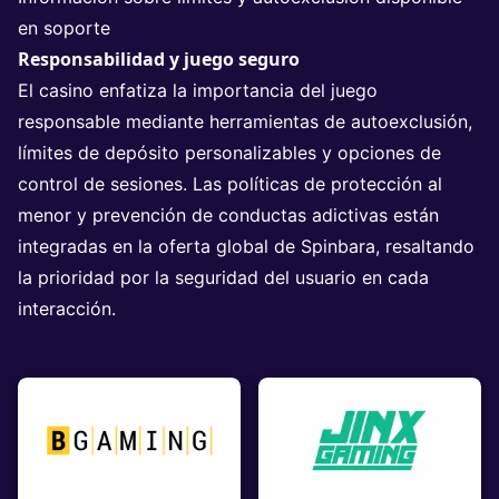
en soporte
Responsabilidad y juego seguro
El casino enfatiza la importancia del juego
responsable mediante herramientas de autoexclusión,
límites de depósito personalizables y opciones de
control de sesiones. Las políticas de protección al
menor y prevención de conductas adictivas están
integradas en la oferta global de Spinbara, resaltando
la prioridad por la seguridad del usuario en cada
interacción.