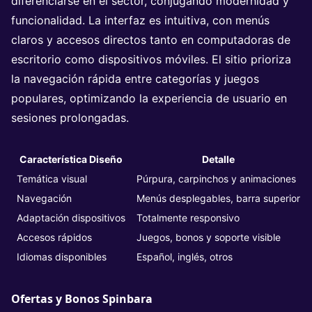
diferenciarse en el sector, conjugando modernidad y
funcionalidad. La interfaz es intuitiva, con menús
claros y accesos directos tanto en computadoras de
escritorio como dispositivos móviles. El sitio prioriza
la navegación rápida entre categorías y
juegos
populares
, optimizando la experiencia de usuario en
sesiones prolongadas.
Característica Diseño
Detalle
Temática visual
Púrpura, carpinchos y animaciones
Navegación
Menús desplegables, barra superior
Adaptación dispositivos
Totalmente responsivo
Accesos rápidos
Juegos, bonos y soporte visible
Idiomas disponibles
Español, inglés, otros
Ofertas y Bonos Spinbara