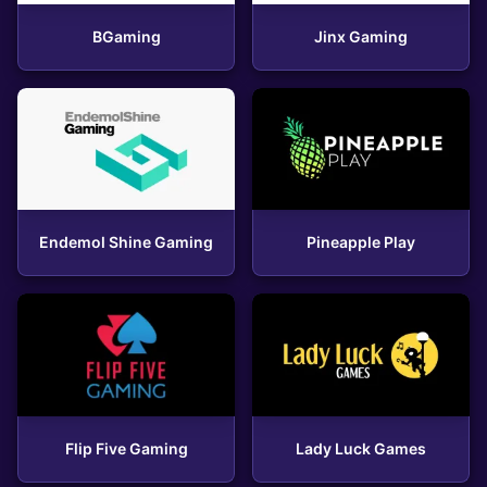
BGaming
Jinx Gaming
Endemol Shine Gaming
Pineapple Play
Flip Five Gaming
Lady Luck Games