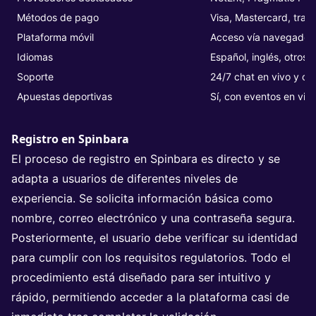
Métodos de pago
Visa, Mastercard, tran
Plataforma móvil
Acceso vía navegador,
Idiomas
Español, inglés, otros
Soporte
24/7 chat en vivo y co
Apuestas deportivas
Sí, con eventos en viv
Registro en Spinbara
El proceso de registro en Spinbara es directo y se
adapta a usuarios de diferentes niveles de
experiencia. Se solicita información básica como
nombre, correo electrónico y una contraseña segura.
Posteriormente, el usuario debe verificar su identidad
para cumplir con los requisitos regulatorios. Todo el
procedimiento está diseñado para ser intuitivo y
rápido, permitiendo
acceder
a la plataforma casi de