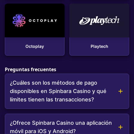
Octoplay
Playtech
Preguntas frecuentes
¿Cuáles son los métodos de pago
disponibles en Spinbara Casino y qué
límites tienen las transacciones?
¿Ofrece Spinbara Casino una aplicación
móvil para iOS y Android?