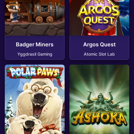
Badger Miners
Argos Quest
Yggdrasil Gaming
Atomic Slot Lab