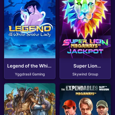
Legend of the White
Super Lion
Snake Lady
Megaways
Yggdrasil Gaming
Skywind Group