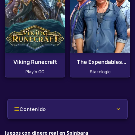
Viking Runecraft
The Expendables:
New Mission
Play'n GO
Stakelogic
Megaways
Contenido
Juegos con dinero real en Spinbara